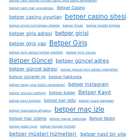
betper canlı destek hizmeti hangi spor bahis seçenekleri
Betper Casino
betper canlı maç uygulaması
betper casino sitesi
betper casino oyunları
betper erişim sınırlaması önleme
betper fırsatı
betper gerekli bilgiler
betper girisi
betper giris adresi
Betper Giriş
betper giris yap
betper giriş adresi twitter günlüğü
betper giriş sorunu
Betper Güncel
betper güncel adres
betper güncel adresi
betper güncel giriş adresi şikâyetleri
betper güvenlir mi
betper hakkında
betper instagram
betper hangi spor bahis seçenekleri
Betper Kayıt
betper katılın
betper i̇stisnai platform
betper kaç oldu
betper kayıt bilgileri
betper lisans belgeleri
betper maç izle
betper lisanslama altyapısı
betper maç izleme
Betper Mobil
betper maçlar hakkında
betper mobil oyun
betper müşteri hizmeti
betper müşteri hizmetleri
betper nasil bir site