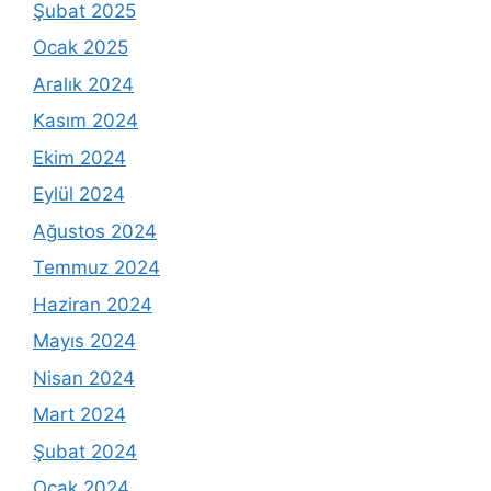
Şubat 2025
Ocak 2025
Aralık 2024
Kasım 2024
Ekim 2024
Eylül 2024
Ağustos 2024
Temmuz 2024
Haziran 2024
Mayıs 2024
Nisan 2024
Mart 2024
Şubat 2024
Ocak 2024