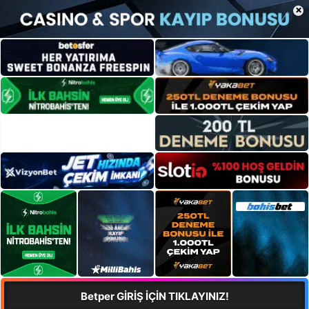
×
Betper GİRİŞ İÇİN TIKLAYINIZ!