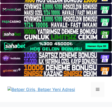
İçeriğe
atla
Menü