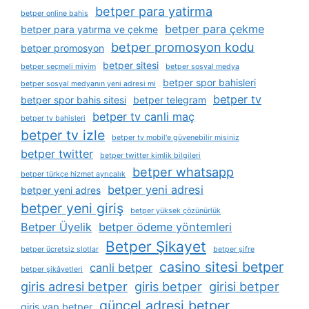
betper para yatirma
betper online bahis
betper para çekme
betper para yatırma ve çekme
betper promosyon kodu
betper promosyon
betper sitesi
betper seçmeli miyim
betper sosyal medya
betper spor bahisleri
betper sosyal medyanın yeni adresi mi
betper tv
betper spor bahis sitesi
betper telegram
betper tv canli maç
betper tv bahisleri
betper tv izle
betper tv mobil'e güvenebilir misiniz
betper twitter
betper twitter kimlik bilgileri
betper whatsapp
betper türkçe hizmet ayrıcalık
betper yeni adresi
betper yeni adres
betper yeni giriş
betper yüksek çözünürlük
Betper Üyelik
betper ödeme yöntemleri
Betper Şikayet
betper ücretsiz slotlar
betper şifre
casino sitesi betper
canli betper
betper şikâyetleri
giris adresi betper
giris betper
girisi betper
güncel adresi betper
giris yap betper