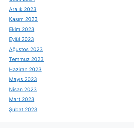
Aralık 2023
Kasım 2023
Ekim 2023
Eylül 2023
Ağustos 2023
Temmuz 2023
Haziran 2023
Mayıs 2023
Nisan 2023
Mart 2023
Şubat 2023