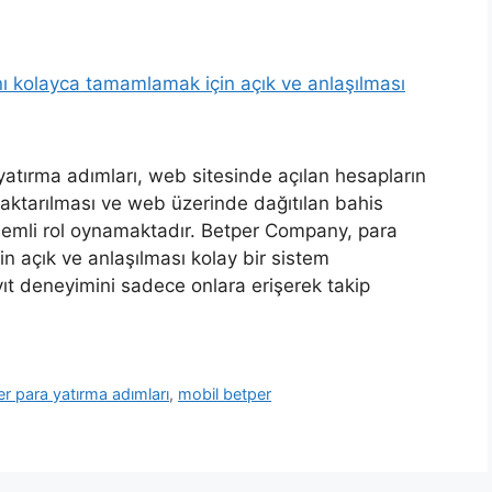
yatırma adımları, web sitesinde açılan hesapların
a aktarılması ve web üzerinde dağıtılan bahis
a önemli rol oynamaktadır. Betper Company, para
n açık ve anlaşılması kolay bir sistem
yıt deneyimini sadece onlara erişerek takip
r para yatırma adımları
,
mobil betper