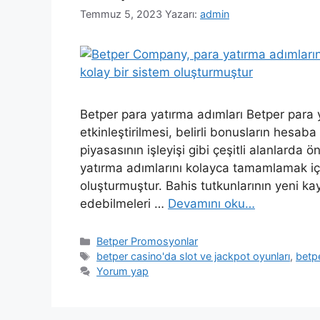
Temmuz 5, 2023
Yazarı:
admin
Betper para yatırma adımları Betper para 
etkinleştirilmesi, belirli bonusların hesab
piyasasının işleyişi gibi çeşitli alanlard
yatırma adımlarını kolayca tamamlamak içi
oluşturmuştur. Bahis tutkunlarının yeni ka
edebilmeleri …
Devamını oku…
Kategoriler
Betper Promosyonlar
Etiketler
betper casino'da slot ve jackpot oyunları
,
betpe
Yorum yap