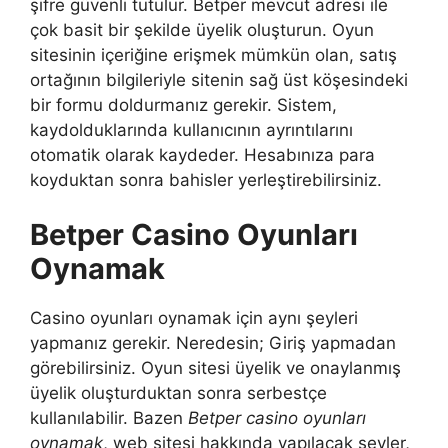
şifre güvenli tutulur. Betper mevcut adresi ile
çok basit bir şekilde üyelik oluşturun. Oyun
sitesinin içeriğine erişmek mümkün olan, satış
ortağının bilgileriyle sitenin sağ üst köşesindeki
bir formu doldurmanız gerekir. Sistem,
kaydolduklarında kullanıcının ayrıntılarını
otomatik olarak kaydeder. Hesabınıza para
koyduktan sonra bahisler yerleştirebilirsiniz.
Betper Casino Oyunları
Oynamak
Casino oyunları oynamak için aynı şeyleri
yapmanız gerekir. Neredesin; Giriş yapmadan
görebilirsiniz. Oyun sitesi üyelik ve onaylanmış
üyelik oluşturduktan sonra serbestçe
kullanılabilir. Bazen
Betper casino oyunları
oynamak
, web sitesi hakkında yapılacak şeyler,