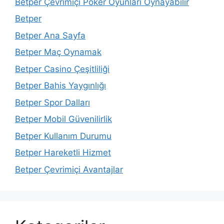
Betper Çevrimiçi Poker Oyunları Oynayabilir
Betper
Betper Ana Sayfa
Betper Maç Oynamak
Betper Casino Çeşitliliği
Betper Bahis Yaygınlığı
Betper Spor Dalları
Betper Mobil Güvenilirlik
Betper Kullanım Durumu
Betper Hareketli Hizmet
Betper Çevrimiçi Avantajlar