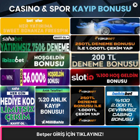
×
Betper GİRİŞ İÇİN TIKLAYINIZ!