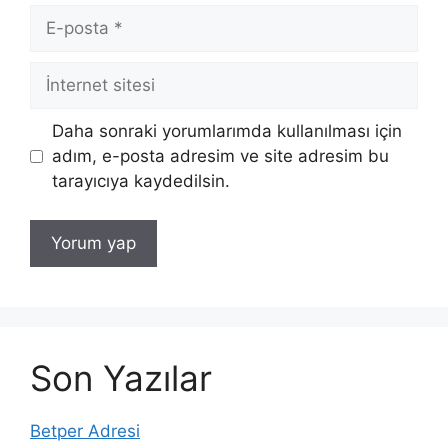
E-
posta
İnternet
sitesi
Daha sonraki yorumlarımda kullanılması için
adım, e-posta adresim ve site adresim bu
tarayıcıya kaydedilsin.
Son Yazılar
Betper Adresi