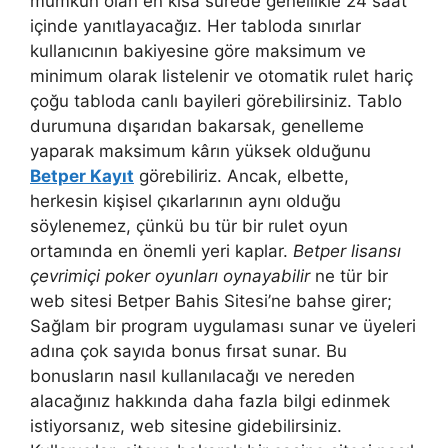
mümkün olan en kısa sürede genellikle 24 saat
içinde yanıtlayacağız. Her tabloda sınırlar
kullanıcının bakiyesine göre maksimum ve
minimum olarak listelenir ve otomatik rulet hariç
çoğu tabloda canlı bayileri görebilirsiniz. Tablo
durumuna dışarıdan bakarsak, genelleme
yaparak maksimum kârın yüksek olduğunu
Betper Kayıt
görebiliriz. Ancak, elbette,
herkesin kişisel çıkarlarının aynı olduğu
söylenemez, çünkü bu tür bir rulet oyun
ortamında en önemli yeri kaplar.
Betper lisansı
çevrimiçi poker oyunları oynayabilir
ne tür bir
web sitesi Betper Bahis Sitesi’ne bahse girer;
Sağlam bir program uygulaması sunar ve üyeleri
adına çok sayıda bonus fırsat sunar. Bu
bonusların nasıl kullanılacağı ve nereden
alacağınız hakkında daha fazla bilgi edinmek
istiyorsanız, web sitesine gidebilirsiniz.