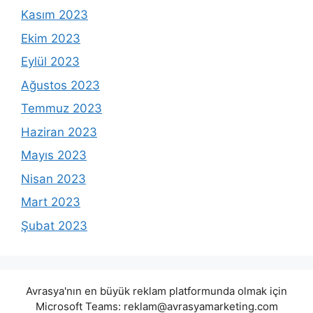
Kasım 2023
Ekim 2023
Eylül 2023
Ağustos 2023
Temmuz 2023
Haziran 2023
Mayıs 2023
Nisan 2023
Mart 2023
Şubat 2023
Avrasya'nın en büyük reklam platformunda olmak için
Microsoft Teams:
reklam@avrasyamarketing.com