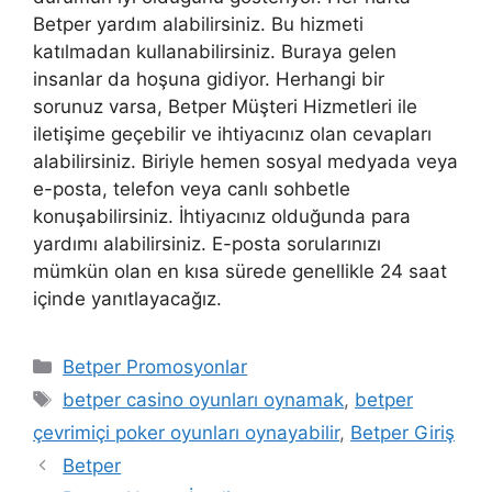
Betper yardım alabilirsiniz. Bu hizmeti
katılmadan kullanabilirsiniz. Buraya gelen
insanlar da hoşuna gidiyor. Herhangi bir
sorunuz varsa, Betper Müşteri Hizmetleri ile
iletişime geçebilir ve ihtiyacınız olan cevapları
alabilirsiniz. Biriyle hemen sosyal medyada veya
e-posta, telefon veya canlı sohbetle
konuşabilirsiniz. İhtiyacınız olduğunda para
yardımı alabilirsiniz. E-posta sorularınızı
mümkün olan en kısa sürede genellikle 24 saat
içinde yanıtlayacağız.
Kategoriler
Betper Promosyonlar
Etiketler
betper casino oyunları oynamak
,
betper
çevrimiçi poker oyunları oynayabilir
,
Betper Giriş
Betper