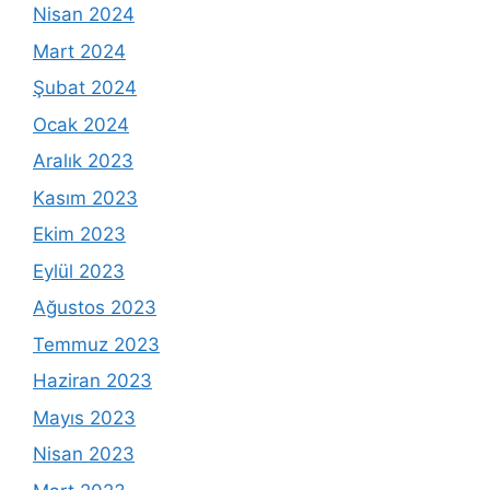
Nisan 2024
Mart 2024
Şubat 2024
Ocak 2024
Aralık 2023
Kasım 2023
Ekim 2023
Eylül 2023
Ağustos 2023
Temmuz 2023
Haziran 2023
Mayıs 2023
Nisan 2023