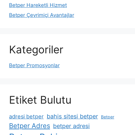
Betper Hareketli Hizmet
Betper Çevrimiçi Avantajlar
Kategoriler
Betper Promosyonlar
Etiket Bulutu
bahis sitesi betper
adresi betper
Betper
Betper Adres
betper adresi