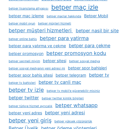
betper maç izle
betper lisanslama altyapısı
betper maç izleme
Betper Mobil
betper maçlar hakkında
betper mobil oyun
betper müşteri hizmeti
betper müşteri hizmetleri
betper nasil bir site
betper para yatirma
betper online bahis
betper para çekme
betper para yatırma ve çekme
betper promosyon kodu
betper promosyon
betper sitesi
betper seçmeli miyim
betper sosyal medya
betper spor bahisleri
betper sosyal medyanın yeni adresi mi
betper tv
betper spor bahis sitesi
betper telegram
betper tv canli maç
betper tv bahisleri
betper tv izle
betper tv mobil'e güvenebilir misiniz
betper twitter
betper twitter kimlik bilgileri
betper whatsapp
betper türkçe hizmet ayrıcalık
betper yeni adresi
betper yeni adres
betper yeni giriş
betper yüksek çözünürlük
Betper Üyelik
betper ödeme yöntemleri