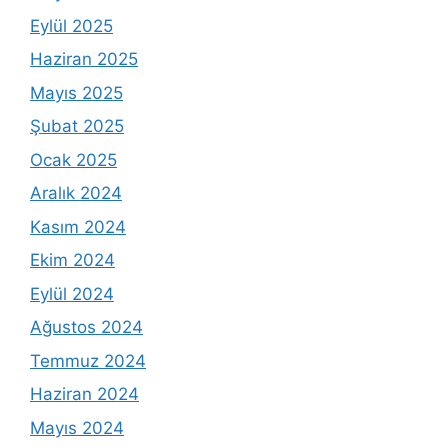
Eylül 2025
Haziran 2025
Mayıs 2025
Şubat 2025
Ocak 2025
Aralık 2024
Kasım 2024
Ekim 2024
Eylül 2024
Ağustos 2024
Temmuz 2024
Haziran 2024
Mayıs 2024