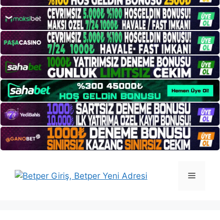
İçeriğe
atla
Menü