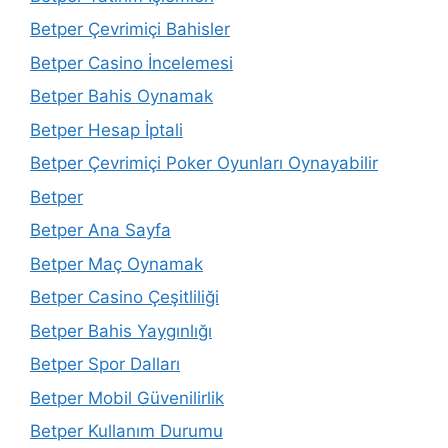
Betper Çevrimiçi Bahisler
Betper Casino İncelemesi
Betper Bahis Oynamak
Betper Hesap İptali
Betper Çevrimiçi Poker Oyunları Oynayabilir
Betper
Betper Ana Sayfa
Betper Maç Oynamak
Betper Casino Çeşitliliği
Betper Bahis Yaygınlığı
Betper Spor Dalları
Betper Mobil Güvenilirlik
Betper Kullanım Durumu