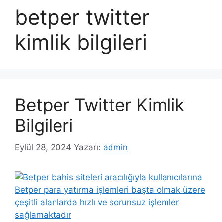
betper twitter
kimlik bilgileri
Betper Twitter Kimlik
Bilgileri
Eylül 28, 2024
Yazarı:
admin