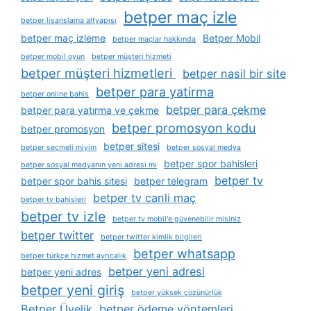
betper maç izle
betper lisanslama altyapısı
betper maç izleme
Betper Mobil
betper maçlar hakkında
betper mobil oyun
betper müşteri hizmeti
betper müşteri hizmetleri
betper nasil bir site
betper para yatirma
betper online bahis
betper para çekme
betper para yatırma ve çekme
betper promosyon kodu
betper promosyon
betper sitesi
betper seçmeli miyim
betper sosyal medya
betper spor bahisleri
betper sosyal medyanın yeni adresi mi
betper tv
betper spor bahis sitesi
betper telegram
betper tv canli maç
betper tv bahisleri
betper tv izle
betper tv mobil'e güvenebilir misiniz
betper twitter
betper twitter kimlik bilgileri
betper whatsapp
betper türkçe hizmet ayrıcalık
betper yeni adresi
betper yeni adres
betper yeni giriş
betper yüksek çözünürlük
Betper Üyelik
betper ödeme yöntemleri