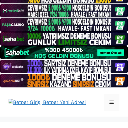
İçeriğe
atla
Menü