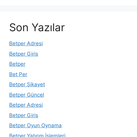
Son Yazılar
Betper Adresi
Betper Giriş
Betper
Bet Per
Betper Şikayet
Betper Güncel
Betper Adresi
Betper Giriş
Betper Oyun Oynama
Betper Yatırım İşlemleri