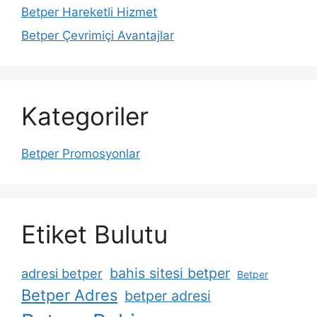
Betper Hareketli Hizmet
Betper Çevrimiçi Avantajlar
Kategoriler
Betper Promosyonlar
Etiket Bulutu
bahis sitesi betper
adresi betper
Betper
Betper Adres
betper adresi