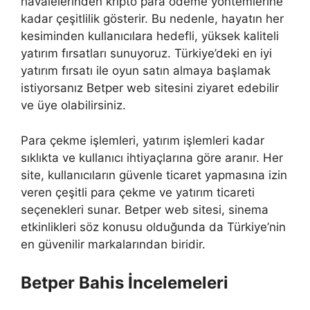
havalelerinden kripto para ödeme yöntemlerine
kadar çeşitlilik gösterir. Bu nedenle, hayatın her
kesiminden kullanıcılara hedefli, yüksek kaliteli
yatırım fırsatları sunuyoruz. Türkiye’deki en iyi
yatırım fırsatı ile oyun satın almaya başlamak
istiyorsanız Betper web sitesini ziyaret edebilir
ve üye olabilirsiniz.
Para çekme işlemleri, yatırım işlemleri kadar
sıklıkta ve kullanıcı ihtiyaçlarına göre aranır. Her
site, kullanıcıların güvenle ticaret yapmasına izin
veren çeşitli para çekme ve yatırım ticareti
seçenekleri sunar. Betper web sitesi, sinema
etkinlikleri söz konusu olduğunda da Türkiye’nin
en güvenilir markalarından biridir.
Betper Bahis İncelemeleri