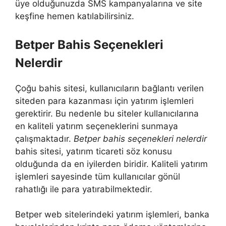
üye olduğunuzda SMS kampanyalarına ve site
keşfine hemen katılabilirsiniz.
Betper Bahis Seçenekleri
Nelerdir
Çoğu bahis sitesi, kullanıcıların bağlantı verilen
siteden para kazanması için yatırım işlemleri
gerektirir. Bu nedenle bu siteler kullanıcılarına
en kaliteli yatırım seçeneklerini sunmaya
çalışmaktadır.
Betper bahis seçenekleri nelerdir
bahis sitesi, yatırım ticareti söz konusu
olduğunda da en iyilerden biridir. Kaliteli yatırım
işlemleri sayesinde tüm kullanıcılar gönül
rahatlığı ile para yatırabilmektedir.
Betper web sitelerindeki yatırım işlemleri, banka