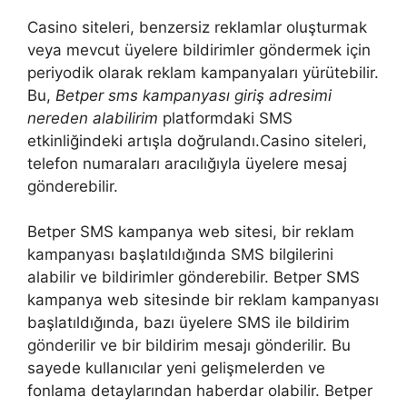
Casino siteleri, benzersiz reklamlar oluşturmak
veya mevcut üyelere bildirimler göndermek için
periyodik olarak reklam kampanyaları yürütebilir.
Bu,
Betper sms kampanyası giriş adresimi
nereden alabilirim
platformdaki SMS
etkinliğindeki artışla doğrulandı.Casino siteleri,
telefon numaraları aracılığıyla üyelere mesaj
gönderebilir.
Betper SMS kampanya web sitesi, bir reklam
kampanyası başlatıldığında SMS bilgilerini
alabilir ve bildirimler gönderebilir. Betper SMS
kampanya web sitesinde bir reklam kampanyası
başlatıldığında, bazı üyelere SMS ile bildirim
gönderilir ve bir bildirim mesajı gönderilir. Bu
sayede kullanıcılar yeni gelişmelerden ve
fonlama detaylarından haberdar olabilir. Betper