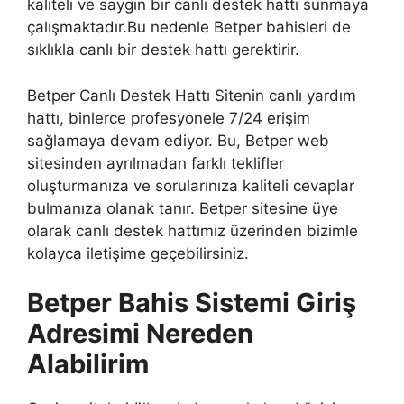
kaliteli ve saygın bir canlı destek hattı sunmaya
çalışmaktadır.Bu nedenle Betper bahisleri de
sıklıkla canlı bir destek hattı gerektirir.
Betper Canlı Destek Hattı Sitenin canlı yardım
hattı, binlerce profesyonele 7/24 erişim
sağlamaya devam ediyor. Bu, Betper web
sitesinden ayrılmadan farklı teklifler
oluşturmanıza ve sorularınıza kaliteli cevaplar
bulmanıza olanak tanır. Betper sitesine üye
olarak canlı destek hattımız üzerinden bizimle
kolayca iletişime geçebilirsiniz.
Betper Bahis Sistemi Giriş
Adresimi Nereden
Alabilirim