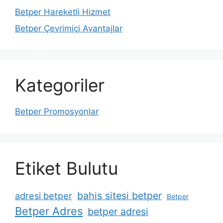
Betper Hareketli Hizmet
Betper Çevrimiçi Avantajlar
Kategoriler
Betper Promosyonlar
Etiket Bulutu
bahis sitesi betper
adresi betper
Betper
Betper Adres
betper adresi