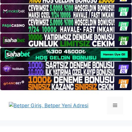
İçeriğe
atla
Menü