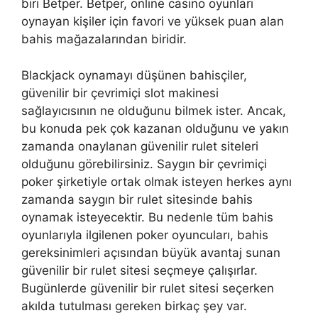
biri Betper. Betper, online casino oyunları
oynayan kişiler için favori ve yüksek puan alan
bahis mağazalarından biridir.
Blackjack oynamayı düşünen bahisçiler,
güvenilir bir çevrimiçi slot makinesi
sağlayıcısının ne olduğunu bilmek ister. Ancak,
bu konuda pek çok kazanan olduğunu ve yakın
zamanda onaylanan güvenilir rulet siteleri
olduğunu görebilirsiniz. Saygın bir çevrimiçi
poker şirketiyle ortak olmak isteyen herkes aynı
zamanda saygın bir rulet sitesinde bahis
oynamak isteyecektir. Bu nedenle tüm bahis
oyunlarıyla ilgilenen poker oyuncuları, bahis
gereksinimleri açısından büyük avantaj sunan
güvenilir bir rulet sitesi seçmeye çalışırlar.
Bugünlerde güvenilir bir rulet sitesi seçerken
akılda tutulması gereken birkaç şey var.