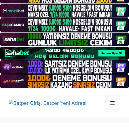
İçeriğe
atla
Menü