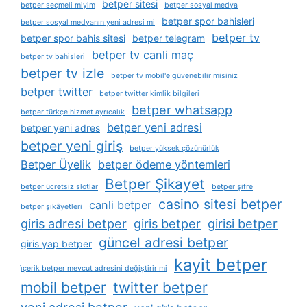
betper sitesi
betper seçmeli miyim
betper sosyal medya
betper spor bahisleri
betper sosyal medyanın yeni adresi mi
betper tv
betper spor bahis sitesi
betper telegram
betper tv canli maç
betper tv bahisleri
betper tv izle
betper tv mobil'e güvenebilir misiniz
betper twitter
betper twitter kimlik bilgileri
betper whatsapp
betper türkçe hizmet ayrıcalık
betper yeni adresi
betper yeni adres
betper yeni giriş
betper yüksek çözünürlük
Betper Üyelik
betper ödeme yöntemleri
Betper Şikayet
betper ücretsiz slotlar
betper şifre
casino sitesi betper
canli betper
betper şikâyetleri
giris adresi betper
giris betper
girisi betper
güncel adresi betper
giris yap betper
kayit betper
i̇çerik betper mevcut adresini değiştirir mi
mobil betper
twitter betper
yeni adresi betper