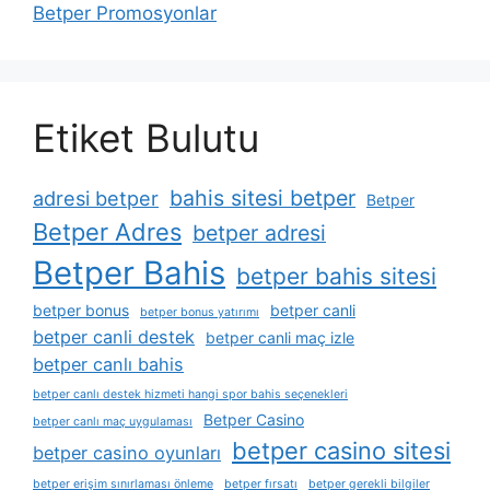
Betper Promosyonlar
Etiket Bulutu
bahis sitesi betper
adresi betper
Betper
Betper Adres
betper adresi
Betper Bahis
betper bahis sitesi
betper bonus
betper canli
betper bonus yatırımı
betper canli destek
betper canli maç izle
betper canlı bahis
betper canlı destek hizmeti hangi spor bahis seçenekleri
Betper Casino
betper canlı maç uygulaması
betper casino sitesi
betper casino oyunları
betper erişim sınırlaması önleme
betper fırsatı
betper gerekli bilgiler