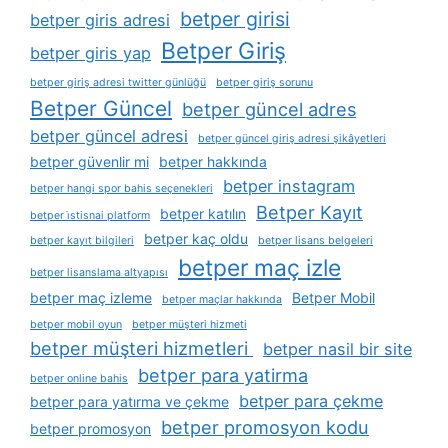
betper girisi
betper giris adresi
Betper Giriş
betper giris yap
betper giriş adresi twitter günlüğü
betper giriş sorunu
Betper Güncel
betper güncel adres
betper güncel adresi
betper güncel giriş adresi şikâyetleri
betper güvenlir mi
betper hakkında
betper instagram
betper hangi spor bahis seçenekleri
Betper Kayıt
betper katılın
betper i̇stisnai platform
betper kaç oldu
betper kayıt bilgileri
betper lisans belgeleri
betper maç izle
betper lisanslama altyapısı
betper maç izleme
Betper Mobil
betper maçlar hakkında
betper mobil oyun
betper müşteri hizmeti
betper müşteri hizmetleri
betper nasil bir site
betper para yatirma
betper online bahis
betper para çekme
betper para yatırma ve çekme
betper promosyon kodu
betper promosyon