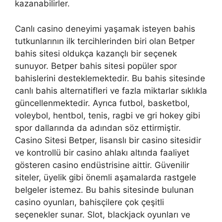
kazanabilirler.
Canlı casino deneyimi yaşamak isteyen bahis
tutkunlarının ilk tercihlerinden biri olan Betper
bahis sitesi oldukça kazançlı bir seçenek
sunuyor. Betper bahis sitesi popüler spor
bahislerini desteklemektedir. Bu bahis sitesinde
canlı bahis alternatifleri ve fazla miktarlar sıklıkla
güncellenmektedir. Ayrıca futbol, ​​basketbol, ​​
voleybol, hentbol, ​​tenis, ragbi ve gri hokey gibi
spor dallarında da adından söz ettirmiştir.
Casino Sitesi Betper, lisanslı bir casino sitesidir
ve kontrollü bir casino ahlakı altında faaliyet
gösteren casino endüstrisine aittir. Güvenilir
siteler, üyelik gibi önemli aşamalarda rastgele
belgeler istemez. Bu bahis sitesinde bulunan
casino oyunları, bahisçilere çok çeşitli
seçenekler sunar. Slot, blackjack oyunları ve