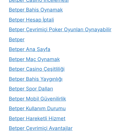
Betper Bahis Oynamak
Betper Hesap İptali
Betper Çevrimiçi Poker Oyunları Oynayabilir
Betper
Betper Ana Sayfa
Betper Maç Oynamak
Betper Casino Çeşitliliği
Betper Bahis Yaygınlığı
Betper Spor Dalları
Betper Mobil Güvenilirlik
Betper Kullanım Durumu
Betper Hareketli Hizmet
Betper Çevrimiçi Avantajlar