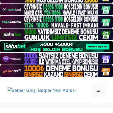
İçeriğe
atla
Menü