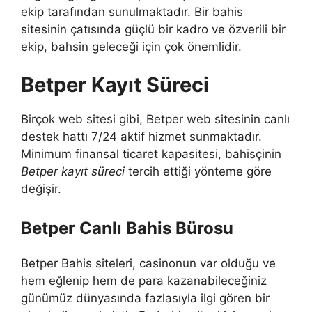
ekip tarafından sunulmaktadır. Bir bahis
sitesinin çatısında güçlü bir kadro ve özverili bir
ekip, bahsin geleceği için çok önemlidir.
Betper Kayıt Süreci
Birçok web sitesi gibi, Betper web sitesinin canlı
destek hattı 7/24 aktif hizmet sunmaktadır.
Minimum finansal ticaret kapasitesi, bahisçinin
Betper kayıt süreci
tercih ettiği yönteme göre
değişir.
Betper Canlı Bahis Bürosu
Betper Bahis siteleri, casinonun var olduğu ve
hem eğlenip hem de para kazanabileceğiniz
günümüz dünyasında fazlasıyla ilgi gören bir