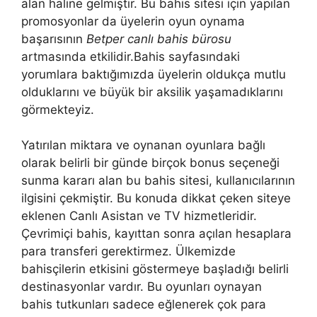
alan haline gelmiştir. Bu bahis sitesi için yapılan
promosyonlar da üyelerin oyun oynama
başarısının
Betper canlı bahis bürosu
artmasında etkilidir.Bahis sayfasındaki
yorumlara baktığımızda üyelerin oldukça mutlu
olduklarını ve büyük bir aksilik yaşamadıklarını
görmekteyiz.
Yatırılan miktara ve oynanan oyunlara bağlı
olarak belirli bir günde birçok bonus seçeneği
sunma kararı alan bu bahis sitesi, kullanıcılarının
ilgisini çekmiştir. Bu konuda dikkat çeken siteye
eklenen Canlı Asistan ve TV hizmetleridir.
Çevrimiçi bahis, kayıttan sonra açılan hesaplara
para transferi gerektirmez. Ülkemizde
bahisçilerin etkisini göstermeye başladığı belirli
destinasyonlar vardır. Bu oyunları oynayan
bahis tutkunları sadece eğlenerek çok para