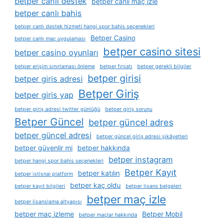
betper canli destek
betper canli maç izle
betper canlı bahis
betper canlı destek hizmeti hangi spor bahis seçenekleri
Betper Casino
betper canlı maç uygulaması
betper casino sitesi
betper casino oyunları
betper erişim sınırlaması önleme
betper fırsatı
betper gerekli bilgiler
betper girisi
betper giris adresi
Betper Giriş
betper giris yap
betper giriş adresi twitter günlüğü
betper giriş sorunu
Betper Güncel
betper güncel adres
betper güncel adresi
betper güncel giriş adresi şikâyetleri
betper güvenlir mi
betper hakkında
betper instagram
betper hangi spor bahis seçenekleri
Betper Kayıt
betper katılın
betper i̇stisnai platform
betper kaç oldu
betper kayıt bilgileri
betper lisans belgeleri
betper maç izle
betper lisanslama altyapısı
betper maç izleme
Betper Mobil
betper maçlar hakkında