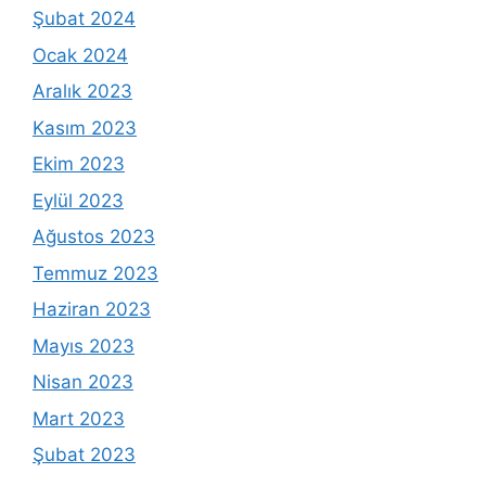
Şubat 2024
Ocak 2024
Aralık 2023
Kasım 2023
Ekim 2023
Eylül 2023
Ağustos 2023
Temmuz 2023
Haziran 2023
Mayıs 2023
Nisan 2023
Mart 2023
Şubat 2023