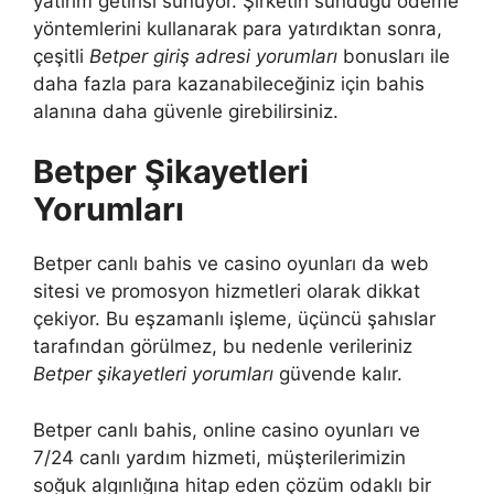
yatırım getirisi sunuyor. Şirketin sunduğu ödeme
yöntemlerini kullanarak para yatırdıktan sonra,
çeşitli
Betper giriş adresi yorumları
bonusları ile
daha fazla para kazanabileceğiniz için bahis
alanına daha güvenle girebilirsiniz.
Betper Şikayetleri
Yorumları
Betper canlı bahis ve casino oyunları da web
sitesi ve promosyon hizmetleri olarak dikkat
çekiyor. Bu eşzamanlı işleme, üçüncü şahıslar
tarafından görülmez, bu nedenle verileriniz
Betper şikayetleri yorumları
güvende kalır.
Betper canlı bahis, online casino oyunları ve
7/24 canlı yardım hizmeti, müşterilerimizin
soğuk algınlığına hitap eden çözüm odaklı bir