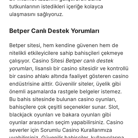
tutkunlarının istedikleri içeriğe kolayca
ulaşmasını sağlıyoruz.
Betper Canlı Destek Yorumları
Betper sitesi, hem kendine güvenen hem de
nitelikli etkileyicilere sahip bahisçileri çekmeye
çalışıyor. Casino Sitesi
Betper canlı destek
yorumları
, lisanslı bir casino sitesidir ve kontrollü
bir casino ahlakı altında faaliyet gösteren casino
endüstrisine aittir. Güvenilir siteler, üyelik gibi
önemli aşamalarda rastgele belgeler istemez.
Bu bahis sitesinde bulunan casino oyunları,
bahisçilere çok çeşitli seçenekler sunar. Slot,
blackjack oyunları ve bakara oyunları gibi
oyunlar arasından seçim yapabilirsiniz. Casino
severler için Sorumlu Casino Kurallarımıza
uyabilirsiniz. Güvenilir bahisçiler, kullanıcılarına