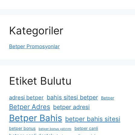
Kategoriler
Betper Promosyonlar
Etiket Bulutu
bahis sitesi betper
adresi betper
Betper
Betper Adres
betper adresi
Betper Bahis
betper bahis sitesi
betper bonus
betper canli
betper bonus yatırımı