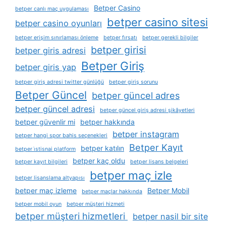
Betper Casino
betper canlı maç uygulaması
betper casino sitesi
betper casino oyunları
betper erişim sınırlaması önleme
betper fırsatı
betper gerekli bilgiler
betper girisi
betper giris adresi
Betper Giriş
betper giris yap
betper giriş adresi twitter günlüğü
betper giriş sorunu
Betper Güncel
betper güncel adres
betper güncel adresi
betper güncel giriş adresi şikâyetleri
betper güvenlir mi
betper hakkında
betper instagram
betper hangi spor bahis seçenekleri
Betper Kayıt
betper katılın
betper i̇stisnai platform
betper kaç oldu
betper kayıt bilgileri
betper lisans belgeleri
betper maç izle
betper lisanslama altyapısı
betper maç izleme
Betper Mobil
betper maçlar hakkında
betper mobil oyun
betper müşteri hizmeti
betper müşteri hizmetleri
betper nasil bir site