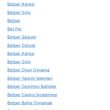
Betper Adresi
Betper Giriş
Betper
Bet Per
Betper Şikayet
Betper Güncel
Betper Adresi
Betper Giriş
Betper Oyun Oynama
Betper Yatırım İşlemleri
Betper Çevrimiçi Bahisler
Betper Casino İncelemesi
Betper Bahis Oynamak