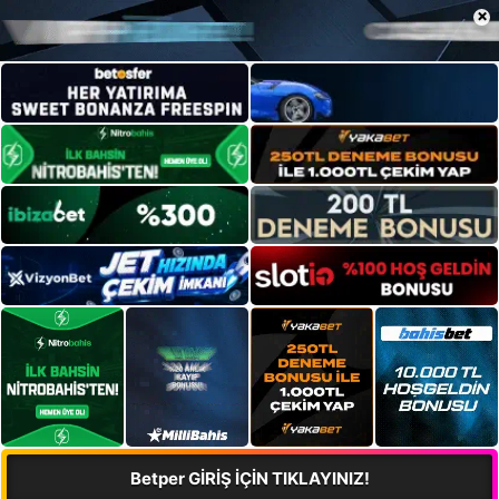
×
Betper GİRİŞ İÇİN TIKLAYINIZ!