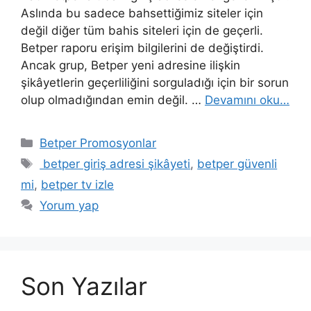
Aslında bu sadece bahsettiğimiz siteler için
değil diğer tüm bahis siteleri için de geçerli.
Betper raporu erişim bilgilerini de değiştirdi.
Ancak grup, Betper yeni adresine ilişkin
şikâyetlerin geçerliliğini sorguladığı için bir sorun
olup olmadığından emin değil. …
Devamını oku…
Kategoriler
Betper Promosyonlar
Etiketler
betper giriş adresi şikâyeti
,
betper güvenli
mi
,
betper tv izle
Yorum yap
Son Yazılar