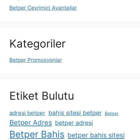
Betper Çevrimiçi Avantajlar
Kategoriler
Betper Promosyonlar
Etiket Bulutu
bahis sitesi betper
adresi betper
Betper
Betper Adres
betper adresi
Betper Bahis
betper bahis sitesi