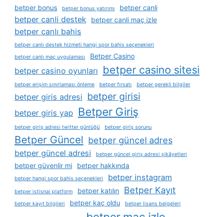
betper bonus
betper canli
betper bonus yatırımı
betper canli destek
betper canli maç izle
betper canlı bahis
betper canlı destek hizmeti hangi spor bahis seçenekleri
Betper Casino
betper canlı maç uygulaması
betper casino sitesi
betper casino oyunları
betper erişim sınırlaması önleme
betper fırsatı
betper gerekli bilgiler
betper girisi
betper giris adresi
Betper Giriş
betper giris yap
betper giriş adresi twitter günlüğü
betper giriş sorunu
Betper Güncel
betper güncel adres
betper güncel adresi
betper güncel giriş adresi şikâyetleri
betper güvenlir mi
betper hakkında
betper instagram
betper hangi spor bahis seçenekleri
Betper Kayıt
betper katılın
betper i̇stisnai platform
betper kaç oldu
betper kayıt bilgileri
betper lisans belgeleri