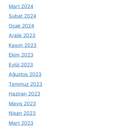
Mart 2024
Şubat 2024
Ocak 2024
Aralık 2023
Kasım 2023
Ekim 2023
Eylül 2023
Ağustos 2023
Temmuz 2023
Haziran 2023
Mayıs 2023
Nisan 2023
Mart 2023