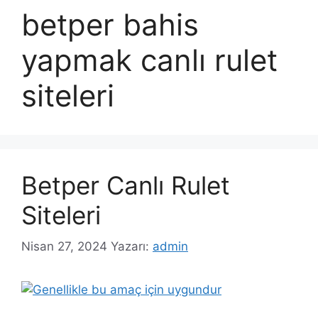
betper bahis
yapmak canlı rulet
siteleri
Betper Canlı Rulet
Siteleri
Nisan 27, 2024
Yazarı:
admin