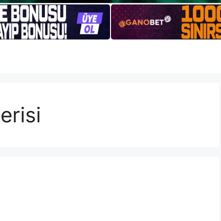
erisi