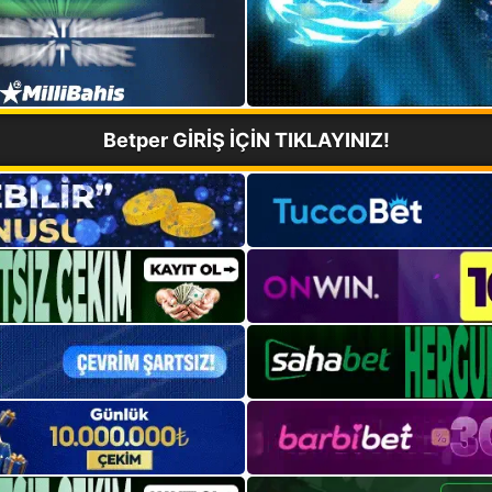
Betper GİRİŞ İÇİN TIKLAYINIZ!