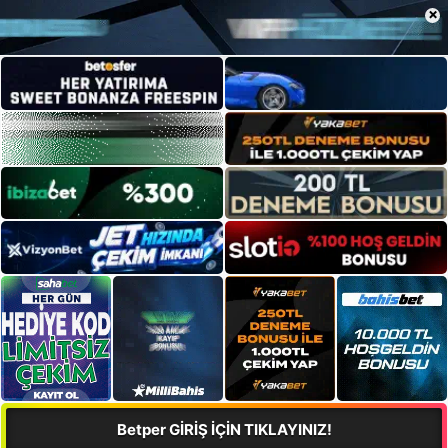
×
Betper GİRİŞ İÇİN TIKLAYINIZ!