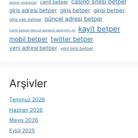
casino sitesi betper
canli betper
betper şikâyetleri
giris adresi betper
giris betper
girisi betper
güncel adresi betper
giris yap betper
kayit betper
i̇çerik betper mevcut adresini değiştirir mi
mobil betper
twitter betper
yeni adresi betper
yeni giris betper
Arşivler
Temmuz 2026
Haziran 2026
Mayıs 2026
Eylül 2025