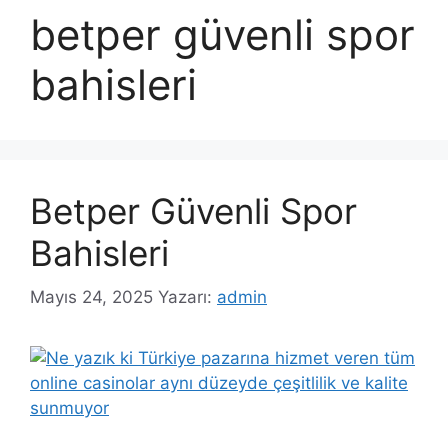
betper güvenli spor
bahisleri
Betper Güvenli Spor
Bahisleri
Mayıs 24, 2025
Yazarı:
admin