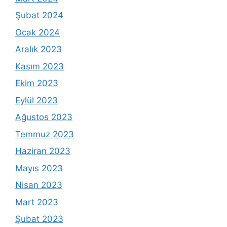
Şubat 2024
Ocak 2024
Aralık 2023
Kasım 2023
Ekim 2023
Eylül 2023
Ağustos 2023
Temmuz 2023
Haziran 2023
Mayıs 2023
Nisan 2023
Mart 2023
Şubat 2023