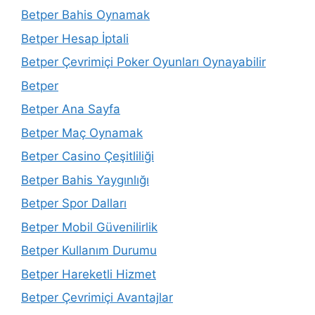
Betper Bahis Oynamak
Betper Hesap İptali
Betper Çevrimiçi Poker Oyunları Oynayabilir
Betper
Betper Ana Sayfa
Betper Maç Oynamak
Betper Casino Çeşitliliği
Betper Bahis Yaygınlığı
Betper Spor Dalları
Betper Mobil Güvenilirlik
Betper Kullanım Durumu
Betper Hareketli Hizmet
Betper Çevrimiçi Avantajlar