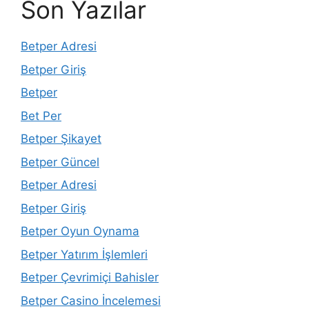
Son Yazılar
Betper Adresi
Betper Giriş
Betper
Bet Per
Betper Şikayet
Betper Güncel
Betper Adresi
Betper Giriş
Betper Oyun Oynama
Betper Yatırım İşlemleri
Betper Çevrimiçi Bahisler
Betper Casino İncelemesi