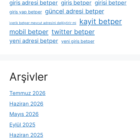
giris adresi betper
giris betper
girisi betper
güncel adresi betper
giris yap betper
kayit betper
i̇çerik betper mevcut adresini değiştirir mi
mobil betper
twitter betper
yeni adresi betper
yeni giris betper
Arşivler
Temmuz 2026
Haziran 2026
Mayıs 2026
Eylül 2025
Haziran 2025