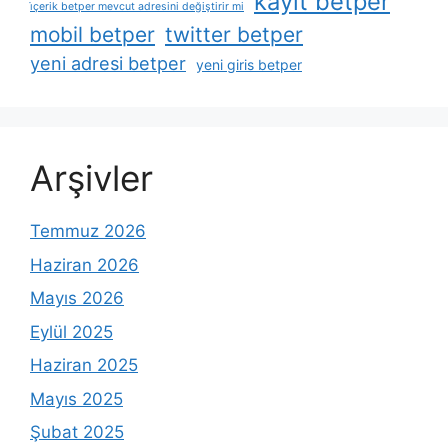
kayit betper
i̇çerik betper mevcut adresini değiştirir mi
mobil betper
twitter betper
yeni adresi betper
yeni giris betper
Arşivler
Temmuz 2026
Haziran 2026
Mayıs 2026
Eylül 2025
Haziran 2025
Mayıs 2025
Şubat 2025