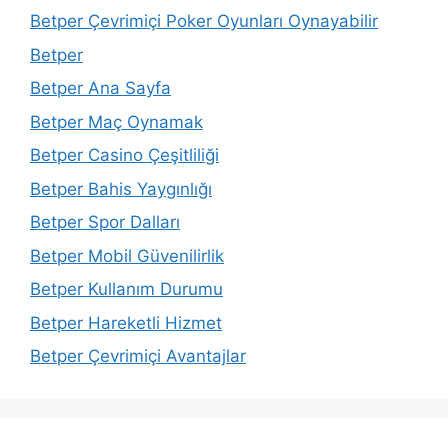
Betper Çevrimiçi Poker Oyunları Oynayabilir
Betper
Betper Ana Sayfa
Betper Maç Oynamak
Betper Casino Çeşitliliği
Betper Bahis Yaygınlığı
Betper Spor Dalları
Betper Mobil Güvenilirlik
Betper Kullanım Durumu
Betper Hareketli Hizmet
Betper Çevrimiçi Avantajlar