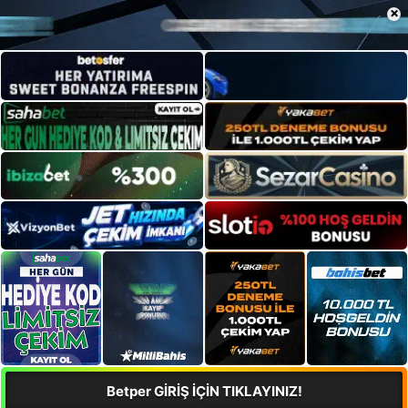
×
Betper GİRİŞ İÇİN TIKLAYINIZ!