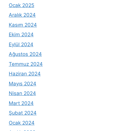
Ocak 2025
Aralık 2024
Kasım 2024
Ekim 2024
Eylül 2024
Ağustos 2024
Temmuz 2024
Haziran 2024
Mayıs 2024
Nisan 2024
Mart 2024
Şubat 2024
Ocak 2024